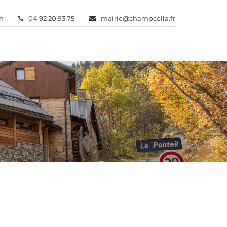
2h
04 92 20 93 75
mairie@champcella.fr