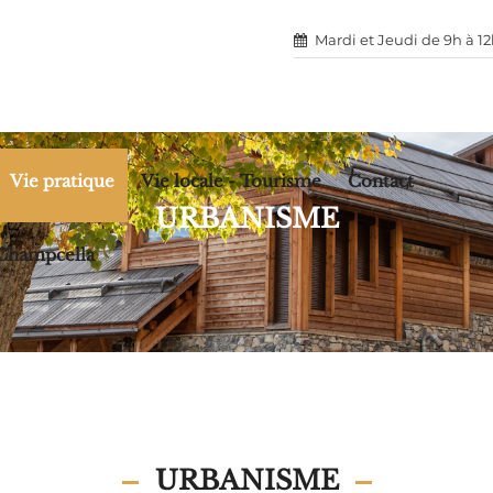
Mardi et Jeudi de 9h à 1
Vie pratique
Vie locale - Tourisme
Contact
URBANISME
à Champcella
URBANISME