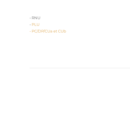
• RNU
•
PLU
• PC/DP/CUa et CUb